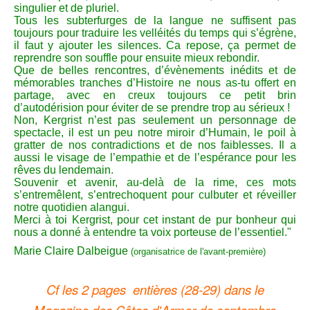
singulier et de pluriel.
Tous les subterfurges de la langue ne suffisent pas
toujours pour traduire les velléités du temps qui s’égrène,
il faut y ajouter les silences. Ca repose, ça permet de
reprendre son souffle pour ensuite mieux rebondir.
Que de belles rencontres, d’évènements inédits et de
mémorables tranches d’Histoire ne nous as-tu offert en
partage, avec en creux toujours ce petit brin
d’autodérision pour éviter de se prendre trop au sérieux !
Non, Kergrist n’est pas seulement un personnage de
spectacle, il est un peu notre miroir d’Humain, le poil à
gratter de nos contradictions et de nos faiblesses. Il a
aussi le visage de l’empathie et de l’espérance pour les
rêves du lendemain.
Souvenir et avenir, au-delà de la rime, ces mots
s’entremêlent, s’entrechoquent pour culbuter et réveiller
notre quotidien alangui.
Merci à toi Kergrist, pour cet instant de pur bonheur qui
nous a donné à entendre ta voix porteuse de l’essentiel."
Marie Claire Dalbeigue
(organisatrice de l'avant-première)
Cf les 2 pages entières (28-29) dans le
Magazine des Côtes d'Armor de septembre