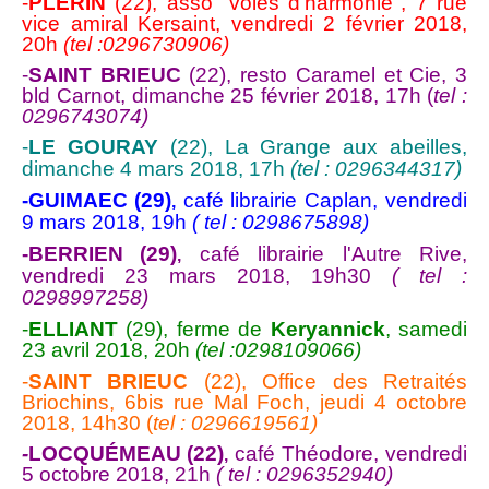
-
PLÉRIN
(22), asso "voies d'harmonie", 7 rue
vice amiral Kersaint, vendredi 2 février 2018,
20h
(tel :0296730906)
-
SAINT BRIEUC
(22), resto Caramel et Cie, 3
bld Carnot, dimanche 25 février 2018, 17h (
tel :
0296743074)
-
LE GOURAY
(22), La Grange aux abeilles,
dimanche 4 mars 2018, 17h
(tel : 0296344317)
-GUIMAEC
(29)
café librairie Caplan, vendredi
,
9 mars 2018, 19h
( tel : 0298675898)
-BERRIEN
(29)
café librairie l'Autre Rive,
,
vendredi 23 mars 2018, 19h30
( tel :
0298997258
)
-
ELLIANT
(29), ferme de
Keryannick
, samedi
23 avril 2018, 20h
(tel :0298109066
)
-
SAINT BRIEUC
(22), Office des Retraités
Briochins, 6bis rue Mal Foch, jeudi 4 octobre
2018, 14h30 (
tel : 0296619561)
-
LOCQUÉMEAU
(22)
café Théodore, vendredi
,
5 octobre 2018, 21h
( tel : 0296352940)