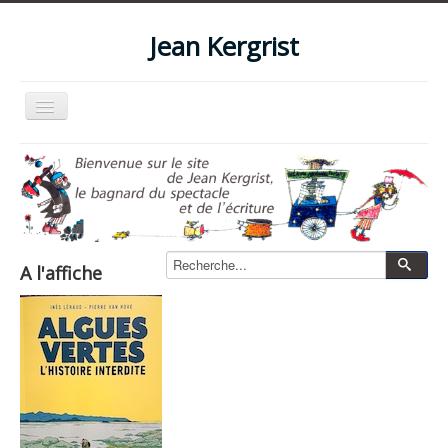
Jean Kergrist
Basculer
la
navigation
Accueil
Qui suis-je ?
Le blog
Livres
A l'affiche
Les spectacles
Les films et vidéos
La boutique
Photos
Zone pro