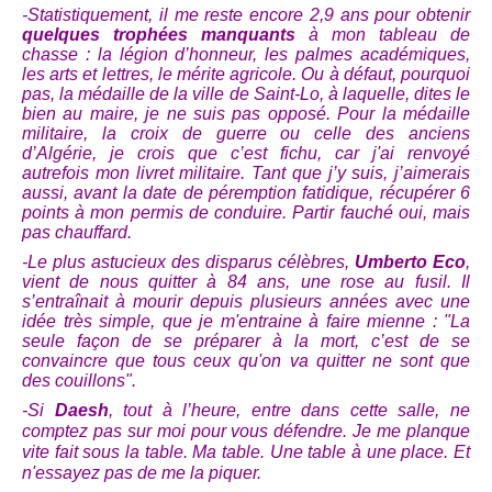
-S
tatistiquement, i
l me reste encore 2,9 ans pour obtenir
quelques trophées manquants
à mon tableau de
chasse : la légion d’honneur, les palmes académiques,
les arts et lettres, le mérite agricole. Ou à défaut, pourquoi
pas, la médaille de la ville de Saint-Lo, à laquelle, dites le
bien au maire, je ne suis pas opposé. Pour la médaille
militaire, la croix de guerre ou celle des anciens
d’Algérie, je crois que c’est fichu, car j'ai renvoyé
autrefois mon livret militaire. Tant que j’y suis, j’aimerais
aussi, avant la date de péremption fatidique, récupérer 6
points
à mon permis de conduire. Partir fauché oui, mais
pas chauffard.
-Le plus astucieux des disparus célèbres,
Umberto Eco
,
vient de nous quitter à 84 ans, une rose au fusil. Il
s’entraînait à mourir depuis plusieurs années avec une
idée très simple, que je m'entraine à faire mienne : "La
seule façon de se préparer à la mort, c’est de se
convaincre que tous ceux qu'on va quitter ne sont que
des couillons".
-Si
Daesh
,
tout à l’heure,
entre dans cette salle, ne
comptez pas sur moi pour vous défendre. Je me planque
vite fait sous la table
. Ma table. Une table à une place. Et
n'essayez pas de me la piquer.