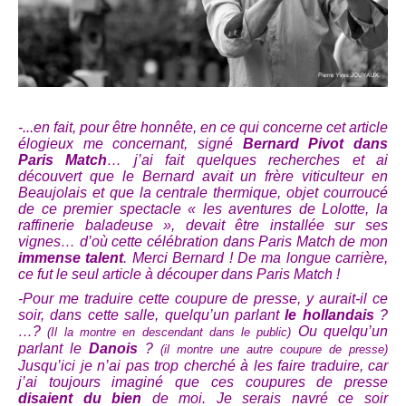
-...en fait, pour être honnête
, en ce qui concerne cet article
élogieux me concernant, signé
Bernard Pivot dans
Paris Match
… j’ai fait quelques recherches et ai
découvert que le Bernard avait un
frère viticulteur
en
Beaujolais et que la centrale thermique, objet courroucé
de ce premier spectacle « les aventures de Lolotte, la
raffinerie baladeuse », devait être installée
sur ses
vignes
… d’où cette célébration dans Paris Match de mon
immense talent
. Merci Bernard !
De ma longue carrière,
ce fut le seul article à découper dans Paris Match !
-Pour me traduire cette coupure de presse, y aurait-il ce
soir, dans cette salle, quelqu’un parlant
le hollandais
?
…?
Ou quelqu’un
(Il la montre en descendant dans le public)
parlant le
Danois
?
(il montre une autre coupure de presse)
Jusqu’ici je n’ai pas trop cherché à les faire traduire, car
j’ai toujours imaginé que ces coupures de presse
disaient du bien
de moi. Je serais navré ce soir