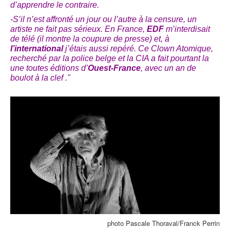
d’apprendre le contraire.
-S’il n’est affronté un jour ou l’autre à la censure, un
artiste ne fait pas sérieux. En France
,
EDF
m’interdisait
de télé (il montre la coupure de presse)
et, à
l’international
j’étais aussi repéré. Ce Clown Atomique,
re
cherché par la police belge et la CIA
a fait pourtant la
une toutes éditions d’
Ouest-France
, avec un an de
boulot à la clef ."
photo Pascale Thoraval/Franck Perrin