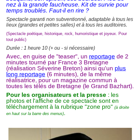
nez à la grande faucheuse. Kit de survie pour
temps troublés. Faut-il en rire ?
Spectacle garanti non subventionné, adaptable à tous les
lieux (grandes et petites salles) et à tous les auditoires.
(Spectacle poétique, historique, rock, humoristique et joyeux. Pour
tout public)
Durée : 1 heure 10 (+ ou - si nécessaire)
Avec, en guise de "teaser", un
reportage
de 2
minutes tourné par France 3 Bretagne
(réalisation Séverine Breton) ainsi qu'un
plus
long reportage
(6 minutes), de la même
réalisatrice, pour un magazine commun à
toutes les télés de Bretagne (le Grand Bazhart).
Pour les organisateurs et la presse
: les
photos
et l'affiche
de ce spectacle sont en
téléchargement à la rubrique "zone pro"
(à droite
.
en haut sur la barre des menus)