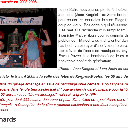
tournée en 2005-2006
Le nucléaire nouveau se profile à l'horiz
atomique (Jean Kergrist), ex-Zorro breto
pour bouter les centrales loin de Plogoff
coup de vieux. Pas certain qu'il réussisse
Il se met à la recherche d'un remplaçant. 
il déniche Marcel (Lors Jouin), commis de 
problèmes : Marcel a du mal à entrer dans
has been va essayer d'apprivoiser le barb
Les élèves de l'école de musique du pays
Erwan Pavec à la bombarde) de leurs c
l'inévitable conflit de génération;.
(Photo : Jean Kergrist et Lors Jouin en act
 fêté, le 9 avril 2005 à la salle des fêtes de
Kergrist-Moëlou
les 30 ans du
 dans un garage aménagé en salle de patronage situé derrière la boulangerie
cène dans le rôle très intellectuel d' "Ugène chef de gare", préparé pour la "C
a 30 ans, avec le "Clown atomique", naissait à Lyon le TNP.
près plus de 6.000 heures de scène et plus d'un million de spectateurs dans t
rançais, à l'exception de la Corse (aucune explication à ces deux exceptions 
rition.
nards