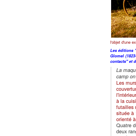
l'objet d'une e
Les éditions 
Glomel (1823-
contacts" et d
La maque
camp on 
Les murs
couvertu
l'intérie
à la cuis
futaille
située à
orienté à
Quatre d
deux ran