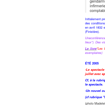
gendarme
infirmeri
comptabl
Initialement p
des conditions
en avril 1832 
(Finistère).
Une
conférence
lieux"). Des v
Le livre
"Les 
exemplaires)
ÉTÉ 2005
-Le spectacle
juillet avec s
Cf, à la rubr
le spectacle.
-Un nouvel ou
(cf rubrique "
(photo Madele