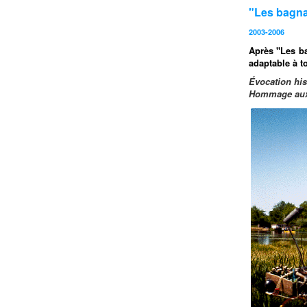
"Les bagna
2003-2006
Après "Les ba
adaptable à to
Évocation his
Hommage aux b