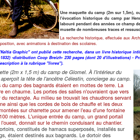
Une maquette du camp (2m sur 1,5m), ou
l'évocation historique du camp par Henr
labouré pendant des années ce champ des
musette de nombreuses traces et ressuscit
La recherche historique, effectuée aux Arc
xposition, avec animations à destination des scolaires.
"Keltia Graphic" ont publié cette recherche, dans un livre historique in
1832) -distribution Coop Breizh- 230 pages (dont 20 d'illustrations) - P
escription à la rubrique "livres").
tte (2m x 1,5 m) du camp de Glomel. À l'intérieur du
aperçoit la tête de l'ancêtre Célestin, concierge au camp.
 du camp des bagnards étaient en mottes de terre. La
re en chaume. Les portes des salles n'ouvraient que vers
ur du rectangle. Au milieu se trouvait les chaudrons servant
ine ainsi que les cordes de bois de chauffe et les deux
s montées sur charrette pour amener l'eau d'une fontaine
 100 mètres. L'unique entrée du camp, un grand portail
 l'ouest, donnait sur le chemin conduisant au chantier.
ortoirs, constitués de hamacs superposés, installés sur
gs, étaient destinés aux bagnards. Le dortoir des