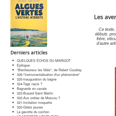
Les ave
Ce texte
débuts prof
frère, viti
d'autre ar
Derniers articles
QUELQUES ÉCHOS DU MARIGOT
Epilogue
"Bienheureux les fêlés", de Robert Coudray
326-"Instrumentalisation d'un phénomène"
325-Inauguration du bagne
324-Tags nazis ?
Bagnards en cavale
323-Busard Saint Martin
322-Aux ordres de Moscou ?
321-Invitation moquette
320-Gilets jaunes
La gavotte du cochon