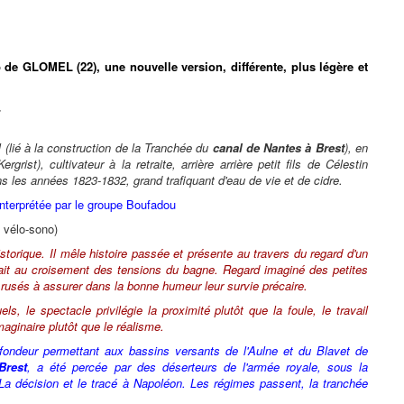
de GLOMEL (22), une nouvelle version, différente, plus légère et
.
(lié à la construction de la Tranchée du
canal de Nantes à Brest
), en
rist), cultivateur à la retraite, arrière arrière petit fils de Célestin
 les années 1823-1832, grand trafiquant d'eau de vie et de cidre.
nterprétée par le groupe Boufadou
 vélo-sono)
storique. Il mêle histoire passée et présente au travers du regard d'un
uvait au croisement des tensions du bagne. Regard imaginé des petites
s, rusés à assurer dans la bonne humeur leur survie précaire.
s, le spectacle privilégie la proximité plutôt que la foule, le travail
maginaire plutôt que le réalisme.
fondeur permettant aux bassins versants de l'Aulne et du Blavet de
Brest
, a été percée par des déserteurs de l'armée royale, sous la
La décision et le tracé à Napoléon. Les régimes passent, la tranchée