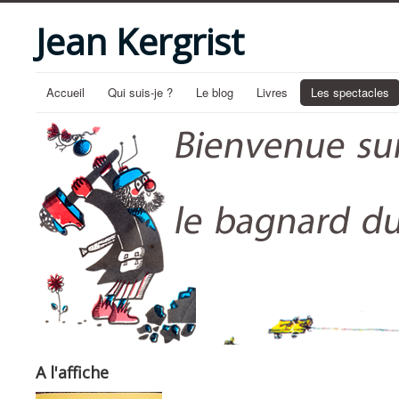
Jean Kergrist
Accueil
Qui suis-je ?
Le blog
Livres
Les spectacles
A l'affiche