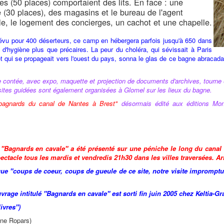
s (50 places) comportaient des lits. En face : une
e (30 places), des magasins et le bureau de l'agent
e, le logement des concierges, un cachot et une chapelle.
révu pour 400 déserteurs, ce camp en hébergera parfois jusqu'à 650 dans
 d'hygiène plus que précaires. La peur du choléra, qui sévissait à Paris
et qui se propageait vers l'ouest du pays, sonna le glas de ce bagne abracad
 contée, avec expo, maquette et projection de documents d'archives, tourne e
isites guidées sont également organisées à Glomel sur les lieux du bagne.
bagnards du canal de Nantes à Brest"
désormais édité aux éditions Mon
 "Bagnards en cavale" a été présenté sur une péniche le long du canal d
pectacle tous les mardis et vendredis 21h30 dans les villes traversées. Ar
ique "coups de coeur, coups de gueule de ce site, notre visite impromptue,
vrage intitulé "Bagnards en cavale" est sorti fin juin 2005 chez Keltia-Gr
livres")
ine Ropars)