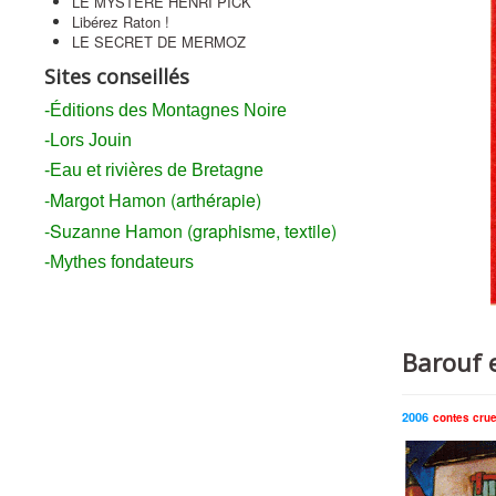
LE MYSTÈRE HENRI PICK
Libérez Raton !
LE SECRET DE MERMOZ
Sites conseillés
-Éditions des Montagnes Noire
-Lors Jouin
-Eau et rivières de Bretagne
-Margot Hamon (arthérapie)
-Suzanne Hamon (graphisme, textile)
-Mythes fondateurs
Barouf 
2006
contes cru