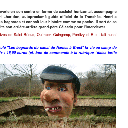
verte en son centre en forme de castelet horizontal, accompagne
i Lharidon, autoproclamé guide officiel de la Tranchée. Henri a
 bagnards et connaît leur histoire comme sa poche. Il sort de sa
e son arrière-arrière grand-père Célestin pour l'interviewer.
hives de Saint Brieuc, Quimper, Guingamp, Pontivy et Brest fait aussi
titulé "Les bagnards du canal de Nantes à Brest" la vie au camp de
rix : 16,50 euros (cf. bon de commande à la rubrique "dates tarifs