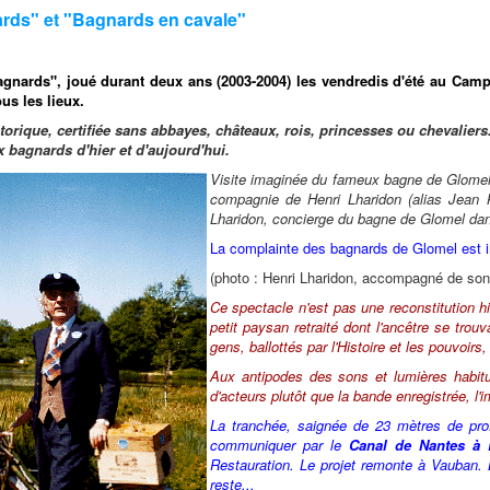
rds" et "Bagnards en cavale"
gnards", joué durant deux ans (2003-2004) les vendredis d'été au Camp 
us les lieux.
torique, certifiée sans abbayes, châteaux, rois, princesses ou chevaliers
agnards d'hier et d'aujourd'hui.
Visite imaginée du fameux bagne de Glomel 
compagnie de Henri Lharidon (alias Jean Kerg
Lharidon, concierge du bagne de Glomel dans
La complainte des bagnards de Glomel est i
(photo : Henri Lharidon, accompagné de son
Ce spectacle n'est pas une reconstitution hi
petit paysan retraité dont l'ancêtre se tro
gens, ballottés par l'Histoire et les pouvoir
Aux antipodes des sons et lumières habituel
d'acteurs plutôt que la bande enregistrée, l'i
La tranchée, saignée de 23 mètres de pro
communiquer par le
Canal de Nantes à 
Restauration. Le projet remonte à Vauban. 
reste...